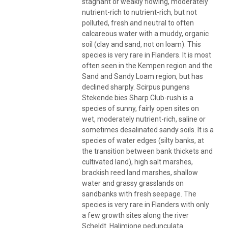
stagnant or weakly flowing, moderately
nutrient-rich to nutrient-rich, but not
polluted, fresh and neutral to often
calcareous water with a muddy, organic
soil (clay and sand, not on loam). This
species is very rare in Flanders. It is most
often seen in the Kempen region and the
Sand and Sandy Loam region, but has
declined sharply. Scirpus pungens
Stekende bies Sharp Club-rush is a
species of sunny, fairly open sites on
wet, moderately nutrient-rich, saline or
sometimes desalinated sandy soils. It is a
species of water edges (silty banks, at
the transition between bank thickets and
cultivated land), high salt marshes,
brackish reed land marshes, shallow
water and grassy grasslands on
sandbanks with fresh seepage. The
species is very rare in Flanders with only
a few growth sites along the river
Scheldt. Halimione pedunculata