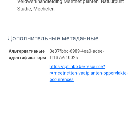
Veldwerkhandleiding Meetnet planten. Natuurpunt
Studie, Mechelen.
Дополнительные метаданные
Альтернативные
0e37fbbc-6989-4ea0-adee-
идентификаторы
ff137e910025
https://ipt.inbo.be/resource?
r=meetnetten-vaatplanten-oppervlakte-
occurrences