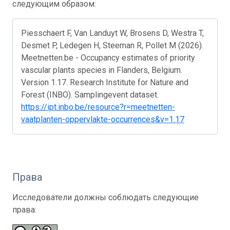
следующим образом:
Piesschaert F, Van Landuyt W, Brosens D, Westra T,
Desmet P, Ledegen H, Steeman R, Pollet M (2026).
Meetnetten.be - Occupancy estimates of priority
vascular plants species in Flanders, Belgium.
Version 1.17. Research Institute for Nature and
Forest (INBO). Samplingevent dataset.
https://ipt.inbo.be/resource?r=meetnetten-
vaatplanten-oppervlakte-occurrences&v=1.17
Права
Исследователи должны соблюдать следующие
права: