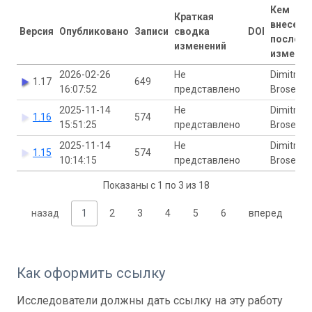
Кем
Краткая
внесены
Версия
Опубликовано
Записи
сводка
DOI
последн
изменений
изменен
2026-02-26
Не
Dimitri
1.17
649
16:07:52
представлено
Brosens
2025-11-14
Не
Dimitri
1.16
574
15:51:25
представлено
Brosens
2025-11-14
Не
Dimitri
1.15
574
10:14:15
представлено
Brosens
Показаны с 1 по 3 из 18
назад
1
2
3
4
5
6
вперед
Как оформить ссылку
Исследователи должны дать ссылку на эту работу