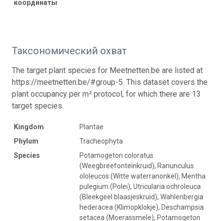
координаты
Таксономический охват
The target plant species for Meetnetten.be are listed at
https://meetnetten.be/#group-5. This dataset covers the
plant occupancy per m² protocol, for which there are 13
target species.
Kingdom
Plantae
Phylum
Tracheophyta
Species
Potamogeton coloratus
(Weegbreefonteinkruid), Ranunculus
ololeucos (Witte waterranonkel), Mentha
pulegium (Polei), Utricularia ochroleuca
(Bleekgeel blaasjeskruid), Wahlenbergia
hederacea (Klimopklokje), Deschampsia
setacea (Moerassmele), Potamogeton