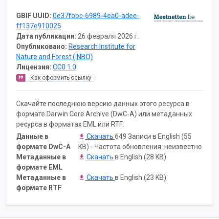
GBIF UUID:
0e37fbbc-6989-4ea0-adee-
ff137e910025
Дата публикации:
26 февраля 2026 г.
Опубликовано:
Research Institute for
Nature and Forest (INBO)
Лицензия:
CC0 1.0
Как оформить ссылку
Скачайте последнюю версию данных этого ресурса в
формате Darwin Core Archive (DwC-A) или метаданных
ресурса в форматах EML или RTF:
Данные в
Скачать
649 Записи в English (55
формате DwC-A
KB) - Частота обновления: неизвестно
Метаданные в
Скачать
в English (28 KB)
формате EML
Метаданные в
Скачать
в English (23 KB)
формате RTF