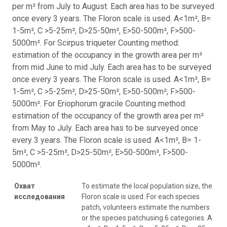
per m² from July to August. Each area has to be surveyed
once every 3 years. The Floron scale is used. A<1m², B=
1-5m², C >5-25m², D>25-50m², E>50-500m², F>500-
5000m². For Scirpus triqueter Counting method:
estimation of the occupancy in the growth area per m²
from mid June to mid July. Each area has to be surveyed
once every 3 years. The Floron scale is used. A<1m², B=
1-5m², C >5-25m², D>25-50m², E>50-500m², F>500-
5000m². For Eriophorum gracile Counting method:
estimation of the occupancy of the growth area per m²
from May to July. Each area has to be surveyed once
every 3 years. The Floron scale is used. A<1m², B= 1-
5m², C >5-25m², D>25-50m², E>50-500m², F>500-
5000m².
Охват
To estimate the local population size, the
исследования
Floron scale is used. For each species
patch, volunteers estimate the numbers
or the species patchusing 6 categories. A