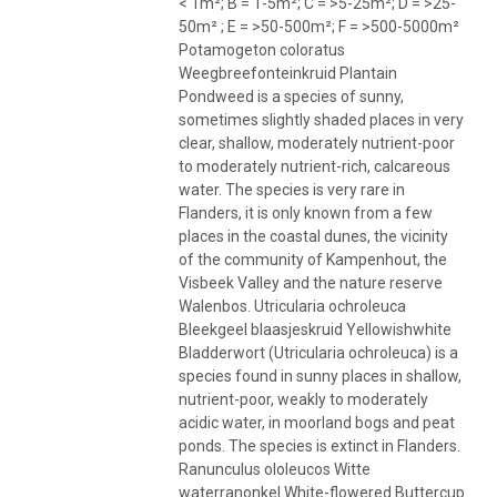
< 1m²; B = 1-5m²; C = >5-25m²; D = >25-
50m² ; E = >50-500m²; F = >500-5000m²
Potamogeton coloratus
Weegbreefonteinkruid Plantain
Pondweed is a species of sunny,
sometimes slightly shaded places in very
clear, shallow, moderately nutrient-poor
to moderately nutrient-rich, calcareous
water. The species is very rare in
Flanders, it is only known from a few
places in the coastal dunes, the vicinity
of the community of Kampenhout, the
Visbeek Valley and the nature reserve
Walenbos. Utricularia ochroleuca
Bleekgeel blaasjeskruid Yellowishwhite
Bladderwort (Utricularia ochroleuca) is a
species found in sunny places in shallow,
nutrient-poor, weakly to moderately
acidic water, in moorland bogs and peat
ponds. The species is extinct in Flanders.
Ranunculus ololeucos Witte
waterranonkel White-flowered Buttercup