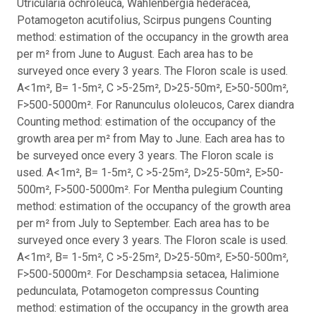
Utricularia ochroleuca, Wahlenbergia hederacea,
Potamogeton acutifolius, Scirpus pungens Counting
method: estimation of the occupancy in the growth area
per m² from June to August. Each area has to be
surveyed once every 3 years. The Floron scale is used.
A<1m², B= 1-5m², C >5-25m², D>25-50m², E>50-500m²,
F>500-5000m². For Ranunculus ololeucos, Carex diandra
Counting method: estimation of the occupancy of the
growth area per m² from May to June. Each area has to
be surveyed once every 3 years. The Floron scale is
used. A<1m², B= 1-5m², C >5-25m², D>25-50m², E>50-
500m², F>500-5000m². For Mentha pulegium Counting
method: estimation of the occupancy of the growth area
per m² from July to September. Each area has to be
surveyed once every 3 years. The Floron scale is used.
A<1m², B= 1-5m², C >5-25m², D>25-50m², E>50-500m²,
F>500-5000m². For Deschampsia setacea, Halimione
pedunculata, Potamogeton compressus Counting
method: estimation of the occupancy in the growth area