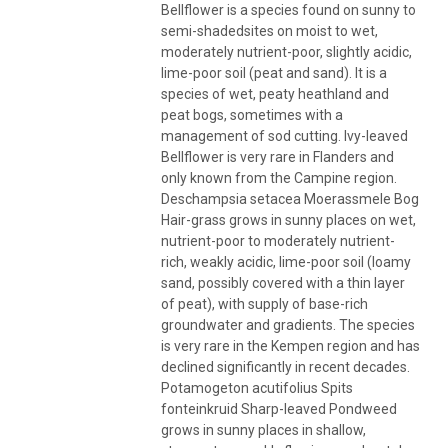
Bellflower is a species found on sunny to
semi-shadedsites on moist to wet,
moderately nutrient-poor, slightly acidic,
lime-poor soil (peat and sand). It is a
species of wet, peaty heathland and
peat bogs, sometimes with a
management of sod cutting. Ivy-leaved
Bellflower is very rare in Flanders and
only known from the Campine region.
Deschampsia setacea Moerassmele Bog
Hair-grass grows in sunny places on wet,
nutrient-poor to moderately nutrient-
rich, weakly acidic, lime-poor soil (loamy
sand, possibly covered with a thin layer
of peat), with supply of base-rich
groundwater and gradients. The species
is very rare in the Kempen region and has
declined significantly in recent decades.
Potamogeton acutifolius Spits
fonteinkruid Sharp-leaved Pondweed
grows in sunny places in shallow,