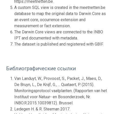
https://meetnetten.be.
A custom SQL view is created in the meetnetten.be
database to map the original data to Darwin Core as
an event core, occurrence extension and
measurement or fact extension.
The Darwin Core views are connected to the INBO
IPT and documented with metadata.
The dataset is published and registered with GBIF.
Библиографические ссылки
Van Landuyt, W., Provoost, S., Packet, J., Maes, D.,
De Bruyn, L., De Knijf, G., ... Quataert, P. (2015).
Monitoringsprotocol vaatplanten. (Rapporten van het
Instituut voor Natuur- en Bosonderzoek; Nr.
INBO.R.2015.10039812). Brussel.
Ledegen H. & R. Steeman 2017.