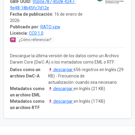
GBIF UUID:
95b0e787-8508-4247-
9e48-18b45fc7d12e
Fecha de publicación:
16 de enero de
2026
Publicado por:
RATO vzw
Licencia:
CC0 1.0
¿Cómo referenciar?
Descargue la última versión de los datos como un Archivo
Darwin Core (DwC-A) o los metadatos como EML o RTF:
Datos como un
descargar
656 registros en Inglés (29
archivo DwC-A
KB) - Frecuencia de
actualización: cuando sea necesario
Metadatos como
descargar
en Inglés (21 KB)
un archivo EML
Metadatos como
descargar
en Inglés (17 KB)
un archivo RTF