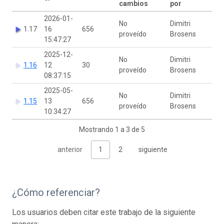
cambios
por
2026-01-
No
Dimitri
1.17
16
656
proveído
Brosens
15:47:27
2025-12-
No
Dimitri
1.16
12
30
proveído
Brosens
08:37:15
2025-05-
No
Dimitri
1.15
13
656
proveído
Brosens
10:34:27
Mostrando 1 a 3 de 5
anterior
1
2
siguiente
¿Cómo referenciar?
Los usuarios deben citar este trabajo de la siguiente