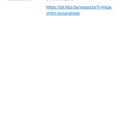
https://ipt.inbo.be/resource?r=mica-
vmm-occurrences