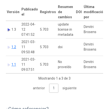
Resumen
Última
Publicado
Versión
Registros
de
DOI
modificación
el
cambios
por
2022-04-
update
Dimitri
1.3
12
5.703
license in
Brosens
07:41:52
metadata
2021-03-
Dimitri
1.2
11
5.703
doi
Brosens
09:50:48
2021-03-
No
Dimitri
1.1
11
5.703
proveído
Brosens
09:07:51
Mostrando 1 a 3 de 3
anterior
1
siguiente
¿Cómo referenciar?