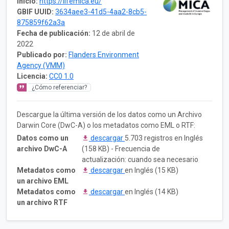
Inicio:
https://lifemica.eu/
GBIF UUID:
3634aee3-41d5-4aa2-8cb5-
875859f62a3a
Fecha de publicación:
12 de abril de
2022
Publicado por:
Flanders Environment
Agency (VMM)
Licencia:
CC0 1.0
¿Cómo referenciar?
Descargue la última versión de los datos como un Archivo
Darwin Core (DwC-A) o los metadatos como EML o RTF:
Datos como un
descargar
5.703 registros en Inglés
archivo DwC-A
(158 KB) - Frecuencia de
actualización: cuando sea necesario
Metadatos como
descargar
en Inglés (15 KB)
un archivo EML
Metadatos como
descargar
en Inglés (14 KB)
un archivo RTF