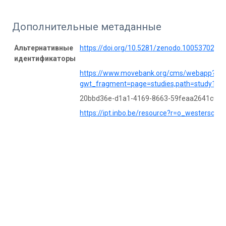
Дополнительные метаданные
Альтернативные
https://doi.org/10.5281/zenodo.10053702
идентификаторы
https://www.movebank.org/cms/webapp?
gwt_fragment=page=studies,path=study109
20bbd36e-d1a1-4169-8663-59feaa2641c0
https://ipt.inbo.be/resource?r=o_westerschel