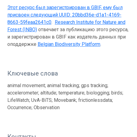
Этот ресурс был зарегистрирован в GBIF, ему был
присвоен следующий UUID:
20bbd36e-d1a1-4169-
8663-59feaa2641c0
.
Research Institute for Nature and
Forest (INBO)
отвечает за публикацию этого ресурса,
и зарегистрирован в GBIF как издатель данных при
оподдержке
Belgian Biodiversity Platform
.
Ключевые слова
animal movement; animal tracking; gps tracking;
accelerometer; altitude; temperature; biologging; birds;
LifeWatch; UvA-BiTS; Movebank; frictionlessdata;
Occurrence; Observation
Контакты