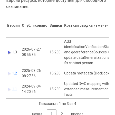
версии ресурса, которые доступны для свободного
скачивания.
Версия
Опубликовано
Записи
Краткая сводка изменений
Add
identificationVerificationStatus
2026-07-27
1.3
15 230
and georeferenceSources +
08:55:35
update dataGeneralizations +
fix contact person
2025-08-26
1.2
15 230
Updata metadata (DocBook)
08:27:56
Updated DwC mapping with
2024-09-04
1.1
15 230
extended measurement or
14:20:56
facts
Показаны с 1 по 3 из 4
назад
1
2
вперед