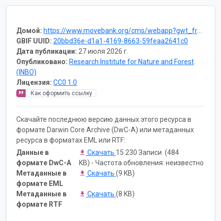
Домой:
https://www.movebank.org/cms/webapp?gwt_fragment=page=studies,path=study1099562810
GBIF UUID:
20bbd36e-d1a1-4169-8663-59feaa2641c0
Дата публикации:
27 июля 2026 г.
Опубликовано:
Research Institute for Nature and Forest
(INBO)
Лицензия:
CC0 1.0
Как оформить ссылку
Скачайте последнюю версию данных этого ресурса в
формате Darwin Core Archive (DwC-A) или метаданных
ресурса в форматах EML или RTF:
Данные в
Скачать
15 230 Записи (484
формате DwC-A
KB) - Частота обновления: неизвестно
Метаданные в
Скачать
(9 KB)
формате EML
Метаданные в
Скачать
(8 KB)
формате RTF