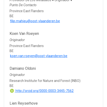
●
●
Punto De Contacto
Province East Flanders
BE
filip.mahieu@oost-vlaanderen.be
Koen Van Roeyen
Originador
Province East Flanders
BE
koen.van.roeyen@oost-vlaanderen.be
Damiano Oldoni
Originador
Research Institute for Nature and Forest (INBO)
BE
http://orcid.org/0000-0003-3445-7562
Lien Reyserhove