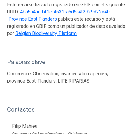
Este recurso ha sido registrado en GBIF con el siguiente
UUID:
4ba6a4ac-bf1c-4631-a6d5-4f2d29d22e40
.
Province East Flanders
publica este recurso y está
registrado en GBIF como un publicador de datos avalado
por
Belgian Biodiversity Platform
.
Palabras clave
Occurrence; Observation; invasive alien species;
province East-Flanders; LIFE RIPARIAS
Contactos
Filip Mahieu
Proveedor De Los Metadatos
Originador