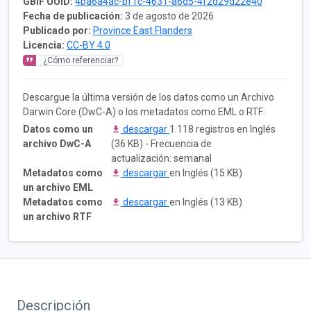
GBIF UUID:
4ba6a4ac-bf1c-4631-a6d5-4f2d29d22e40
Fecha de publicación:
3 de agosto de 2026
Publicado por:
Province East Flanders
Licencia:
CC-BY 4.0
¿Cómo referenciar?
Descargue la última versión de los datos como un Archivo
Darwin Core (DwC-A) o los metadatos como EML o RTF:
Datos como un
descargar
1.118 registros en Inglés
archivo DwC-A
(36 KB) - Frecuencia de
actualización: semanal
Metadatos como
descargar
en Inglés (15 KB)
un archivo EML
Metadatos como
descargar
en Inglés (13 KB)
un archivo RTF
Descripción