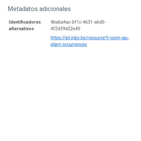
Metadatos adicionales
Identificadores
4ba6a4ac-bf1c-4631-a6d5-
alternativos
4f2d29d22e40
https://ipt.inbo.be/resource?r=pcm-ias-
plant-occurrences