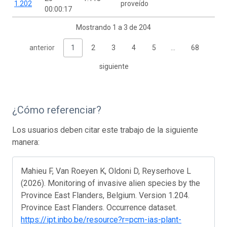
1.202
proveído
00:00:17
Mostrando 1 a 3 de 204
anterior
1
2
3
4
5
…
68
siguiente
¿Cómo referenciar?
Los usuarios deben citar este trabajo de la siguiente
manera:
Mahieu F, Van Roeyen K, Oldoni D, Reyserhove L
(2026). Monitoring of invasive alien species by the
Province East Flanders, Belgium. Version 1.204.
Province East Flanders. Occurrence dataset.
https://ipt.inbo.be/resource?r=pcm-ias-plant-