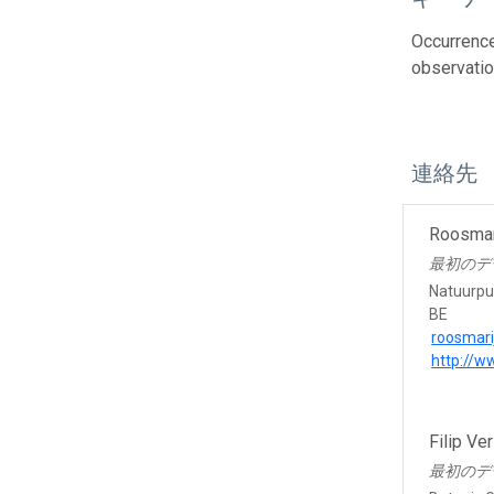
Occurrence
observatio
連絡先
Roosmar
最初のデ
Natuurpu
BE
roosmar
http://w
Filip Ve
最初のデ