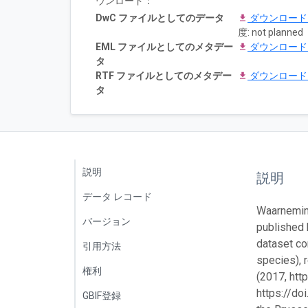
ウンロード：
DwC ファイルとしてのデータ
ダウンロー
度: not planned
EML ファイルとしてのメタデー
ダウンロー
タ
RTF ファイルとしてのメタデー
ダウンロー
タ
説明
説明
データ レコード
Waarneming
バージョン
published 
dataset co
引用方法
species), 
権利
(2017, ht
https://do
GBIF登録