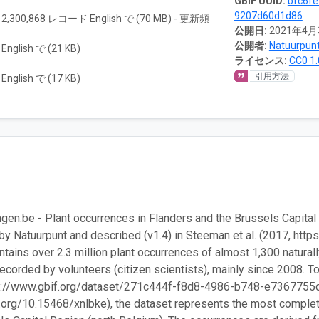
GBIF UUID:
bfc6fe
9207d60d1d86
ド
2,300,868 レコード English で (70 MB) - 更新頻
公開日:
2021年4月
公開者:
Natuurpun
ド
English で (21 KB)
ライセンス:
CC0 1.
引用方法
ド
English で (17 KB)
en.be - Plant occurrences in Flanders and the Brussels Capital
by Natuurpunt and described (v1.4) in Steeman et al. (2017, htt
ntains over 2.3 million plant occurrences of almost 1,300 naturall
recorded by volunteers (citizen scientists), mainly since 2008. 
tp://www.gbif.org/dataset/271c444f-f8d8-4986-b748-e7367755c
i.org/10.15468/xnlbke), the dataset represents the most complet