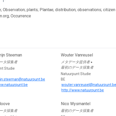
; Observation; plants; Plantae; distribution; observations; citiz
n.org; Occurrence
ijn Steeman
Wouter Vanreusel
ータ採集者
メタデータ提供者
●
最初のデータ採集者
nt Studie
Natuurpunt Studie
ijn.steeman@natuurpunt.be
BE
ww.natuurpunt.be
wouter.vanreusel@natuurpunt.b
http://www.natuurpunt.be
rloove
Nico Wysmantel
ータ採集者
最初のデータ採集者