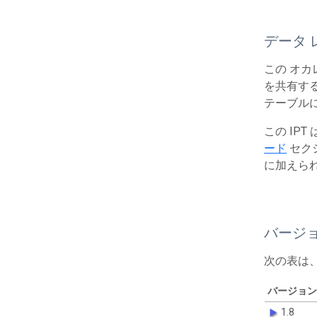
データ 
この オカ
を共有する
テーブルに
この IP
ード
セク
に加えら
バージ
次の表は
バージョン
1.8