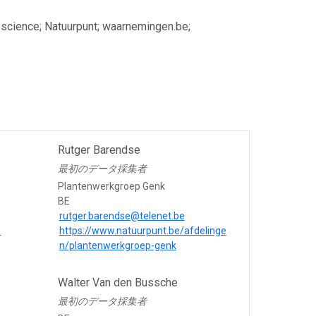
en science; Natuurpunt; waarnemingen.be;
Rutger Barendse
最初のデータ採集者
Plantenwerkgroep Genk
BE
rutger.barendse@telenet.be
e
https://www.natuurpunt.be/afdelinge
n/plantenwerkgroep-genk
Walter Van den Bussche
最初のデータ採集者