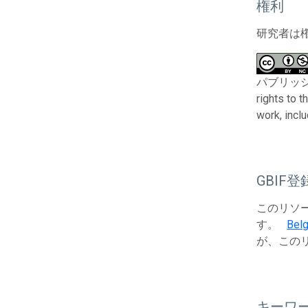
権利
研究者は
パブリッシャーと
rights to 
work, incl
GBIF登
このリソース
す。
Belg
が、この
キーワ