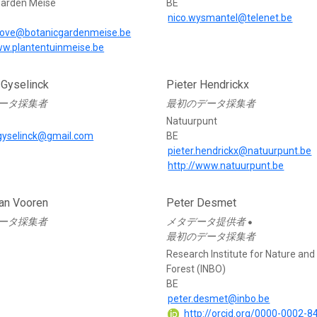
Garden Meise
BE
nico.wysmantel@telenet.be
rloove@botanicgardenmeise.be
ww.plantentuinmeise.be
Gyselinck
Pieter Hendrickx
ータ採集者
最初のデータ採集者
Natuurpunt
gyselinck@gmail.com
BE
pieter.hendrickx@natuurpunt.be
http://www.natuurpunt.be
Van Vooren
Peter Desmet
ータ採集者
メタデータ提供者
●
最初のデータ採集者
Research Institute for Nature and
Forest (INBO)
BE
peter.desmet@inbo.be
http://orcid.org/0000-0002-8