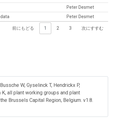
D
Peter Desmet
 data
Peter Desmet
前にもどる
1
2
3
次にすすむ
Bussche W, Gyselinck T, Hendrickx P,
, all plant working groups and plant
he Brussels Capital Region, Belgium. v1.8.