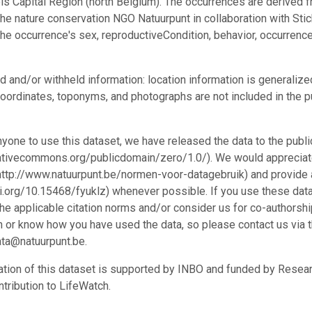
ls Capital Region (north Belgium). The occurrences are derived
the nature conservation NGO Natuurpunt in collaboration with Sti
the occurrence's sex, reproductiveCondition, behavior, occurren
d and/or withheld information: location information is generalize
oordinates, toponyms, and photographs are not included in the p
nyone to use this dataset, we have released the data to the pu
eativecommons.org/publicdomain/zero/1.0/). We would appreciate
http://www.natuurpunt.be/normen-voor-datagebruik) and provide a 
oi.org/10.15468/fyuklz) whenever possible. If you use these data 
the applicable citation norms and/or consider us for co-authorsh
n or know how you have used the data, so please contact us via t
ata@natuurpunt.be.
ation of this dataset is supported by INBO and funded by Resear
ntribution to LifeWatch.