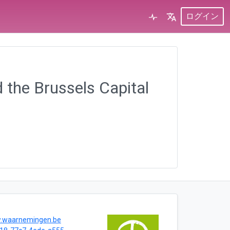
ログイン
 the Brussels Capital
w.waarnemingen.be