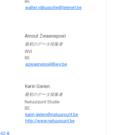
BE
walter.vdbussche@telenet.be
Arnout Zwaenepoel
最初のデータ採集者
WVI
BE
azwaenepoel@wvi.be
Karin Gielen
最初のデータ採集者
Natuurpunt Studie
BE
karin.gielen@natuurpunt.be
http://www.natuurpunt.be
442-8