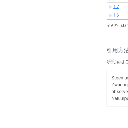
1.7
1.6
全9 の _s
引用方
研究者は
Steeman
Zwaenepo
observer
Natuurp