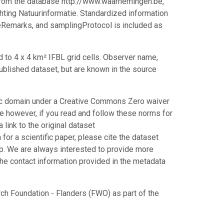
 from the database http://www.waarnemingen.be,
chting Natuurinformatie. Standardized information
ceRemarks, and samplingProtocol is included as
d to 4 x 4 km² IFBL grid cells. Observer name,
ublished dataset, but are known in the source
blic domain under a Creative Commons Zero waiver
 however, if you read and follow these norms for
link to the original dataset
for a scientific paper, please cite the dataset
ip. We are always interested to provide more
he contact information provided in the metadata
ch Foundation - Flanders (FWO) as part of the