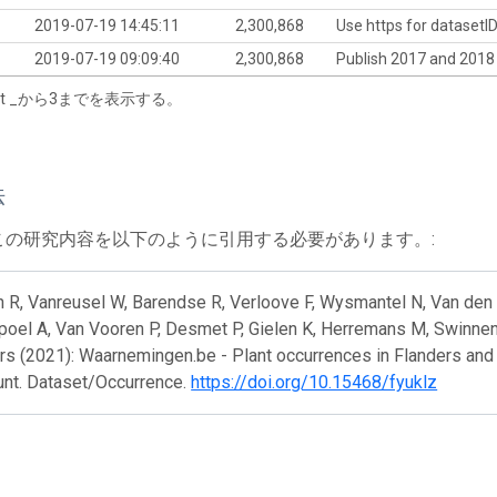
2019-07-19 14:45:11
2,300,868
Use https for datasetI
2019-07-19 09:09:40
2,300,868
Publish 2017 and 2018
tart _から3までを表示する。
法
この研究内容を以下のように引用する必要があります。:
 R, Vanreusel W, Barendse R, Verloove F, Wysmantel N, Van den 
el A, Van Vooren P, Desmet P, Gielen K, Herremans M, Swinnen K
s (2021): Waarnemingen.be - Plant occurrences in Flanders and t
unt. Dataset/Occurrence.
https://doi.org/10.15468/fyuklz