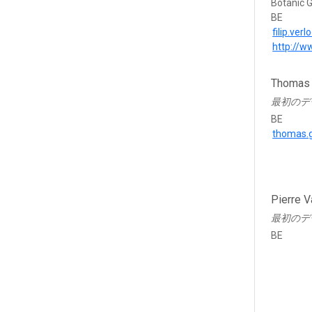
Botanic 
BE
filip.ve
http://w
Thomas 
最初のデ
BE
thomas.
Pierre 
最初のデ
BE