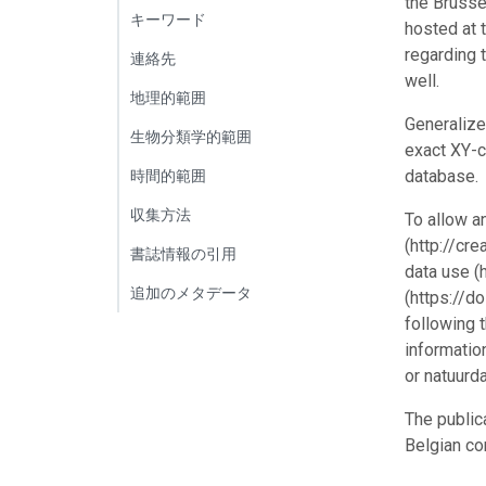
the Brusse
キーワード
hosted at 
regarding 
連絡先
well.
地理的範囲
Generalize
生物分類学的範囲
exact XY-c
database.
時間的範囲
収集方法
To allow a
(http://cr
書誌情報の引用
data use (
追加のメタデータ
(https://d
following 
informatio
or natuurd
The public
Belgian co