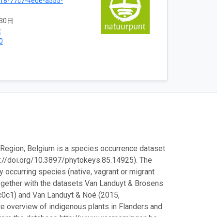
18-77c7-4ede-a555-
30日
t
0
 Region, Belgium is a species occurrence dataset
ps://doi.org/10.3897/phytokeys.85.14925). The
y occurring species (native, vagrant or migrant
Together with the datasets Van Landuyt & Brosens
0c1) and Van Landuyt & Noé (2015,
e overview of indigenous plants in Flanders and