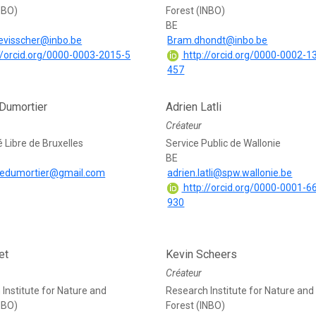
NBO)
Forest (INBO)
BE
evisscher@inbo.be
Bram.dhondt@inbo.be
//orcid.org/0000-0003-2015-5
http://orcid.org/0000-0002-1
457
 Dumortier
Adrien Latli
Créateur
é Libre de Bruxelles
Service Public de Wallonie
BE
nedumortier@gmail.com
adrien.latli@spw.wallonie.be
http://orcid.org/0000-0001-6
930
et
Kevin Scheers
Créateur
Institute for Nature and
Research Institute for Nature and
NBO)
Forest (INBO)