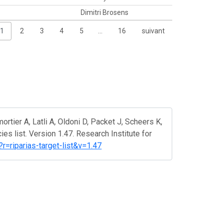
Dimitri Brosens
1
2
3
4
5
…
16
suivant
rtier A, Latli A, Oldoni D, Packet J, Scheers K,
s list. Version 1.47. Research Institute for
?r=riparias-target-list&v=1.47