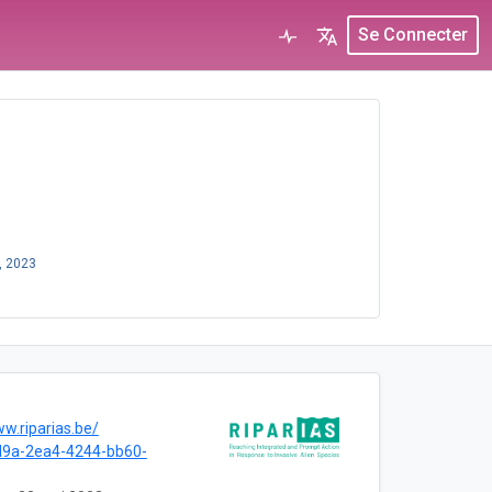
Se Connecter
, 2023
ww.riparias.be/
d9a-2ea4-4244-bb60-