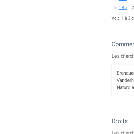
1.45
2
Voici 1 à 3 
Comment
Les cherch
Branquar
Vanderho
Nature a
Droits
Les cherch