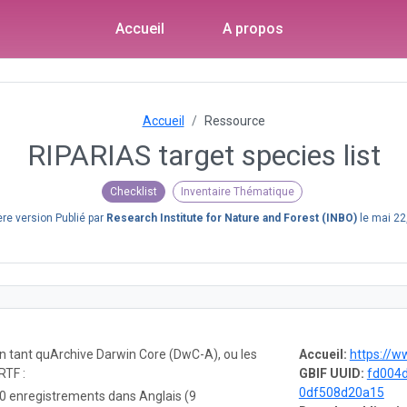
Accueil
A propos
Accueil
Ressource
RIPARIAS target species list
Checklist
Inventaire Thématique
ère version Publié par
Research Institute for Nature and Forest (INBO)
le
mai 22
en tant quArchive Darwin Core (DwC-A), ou les
Accueil:
https://w
RTF :
GBIF UUID:
fd004
0df508d20a15
0 enregistrements dans Anglais (9