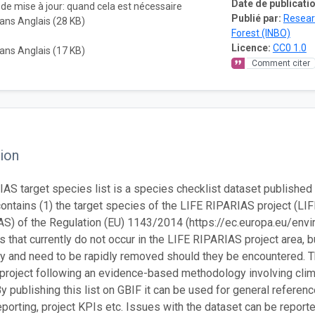
Date de publicatio
de mise à jour: quand cela est nécessaire
Publié par:
Researc
ans Anglais (28 KB)
Forest (INBO)
Licence:
CC0 1.0
ans Anglais (17 KB)
Comment citer
ion
AS target species list is a species checklist dataset published 
 contains (1) the target species of the LIFE RIPARIAS project (L
AS) of the Regulation (EU) 1143/2014 (https://ec.europa.eu/envir
es that currently do not occur in the LIFE RIPARIAS project area,
ty and need to be rapidly removed should they be encountered. Th
roject following an evidence-based methodology involving clim
By publishing this list on GBIF it can be used for general referen
porting, project KPIs etc. Issues with the dataset can be reported