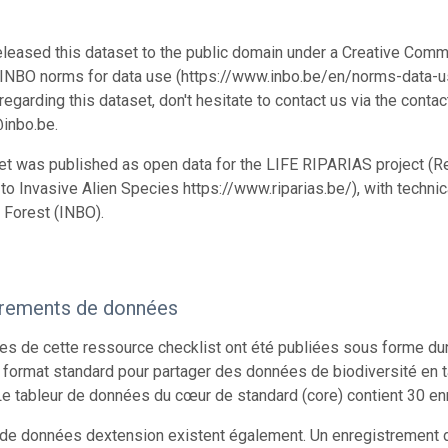
leased this dataset to the public domain under a Creative Comm
 INBO norms for data use (https://www.inbo.be/en/norms-data-us
egarding this dataset, don't hesitate to contact us via the conta
inbo.be.
et was published as open data for the LIFE RIPARIAS project (R
o Invasive Alien Species https://www.riparias.be/), with technic
 Forest (INBO).
trements de données
s de cette ressource checklist ont été publiées sous forme du
 format standard pour partager des données de biodiversité en 
e tableur de données du cœur de standard (core) contient 30 en
 de données dextension existent également. Un enregistrement d