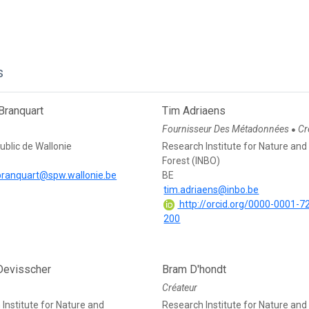
s
Branquart
Tim Adriaens
Fournisseur Des Métadonnées
Cr
●
ublic de Wallonie
Research Institute for Nature and
Forest (INBO)
branquart@spw.wallonie.be
BE
tim.adriaens@inbo.be
http://orcid.org/0000-0001-7
200
Devisscher
Bram D'hondt
Créateur
Institute for Nature and
Research Institute for Nature and