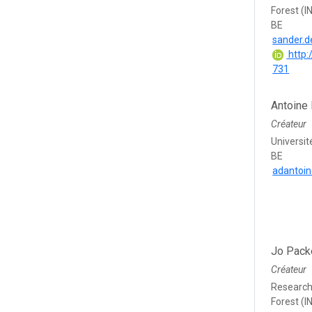
Forest (I
BE
sander.d
http:
731
Antoine
Créateur
Universit
BE
adantoi
Jo Pack
Créateur
Research 
Forest (I