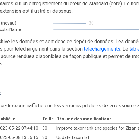
aires sur un enregistrement du cœur de standard (core). Le no
xtension est illustré ci-dessous.
 (noyau)
30
acularName
chive les données et sert donc de dépôt de données. Les donn
s pour téléchargement dans la section
téléchargements
. Le
tabl
source rendues disponibles de façon publique et permet de trac
s.
s
 ci-dessous naffiche que les versions publiées de la ressource
ublié le
Taille
Résumé des modifications
023-05-22 07:44:10
30
Improve taxonrank and species for Zizania 
023-05-08 13:56:15
30
Update taxon list