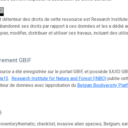
et détenteur des droits de cette ressource est Research Institute 
 abandonné ses droits par rapport à ces données et les a dédié 
ier, modifier, distribuer et utiliser ces travaux, incluant des uti
trement GBIF
ource a été enregistrée sur le portail GBIF, et possède lUUID GB
0a15
.
Research Institute for Nature and Forest (INBO)
publie cet
teur de données avec lapprobation du
Belgian Biodiversity Plat
é
Inventorythematic; checklist; invasive alien species; Belgium; ear