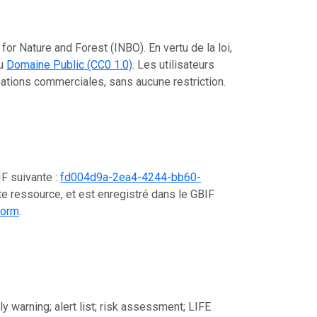
for Nature and Forest (INBO). En vertu de la loi,
au
Domaine Public (CC0 1.0)
. Les utilisateurs
lisations commerciales, sans aucune restriction.
IF suivante :
fd004d9a-2ea4-4244-bb60-
te ressource, et est enregistré dans le GBIF
form
.
ly warning; alert list; risk assessment; LIFE