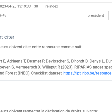
023-04-25 13:19:33
30
re index
de 48
précédent
 citer
eurs doivent citer cette ressource comme suit:
t E, Adriaens T, Desmet P, Devisscher S, D'hondt B, Denys L, Dumo
even S, Vermeersch X, Willeput R (2023). RIPARIAS target specie
nd Forest (INBO). Checklist dataset.
https://ipt.inbo.be/resource
eurs doivent respecter la déclaration de droits suivante: