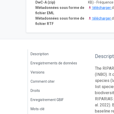
DwC-A (zip)
KB) - Fréquence 
Métadonnées sous forme de
télécharger
d
fichier EML
Métadonnées sous forme de
télécharger
d
fichier RTF
Description
Descript
Enregistrements de données
The RIPARI
Versions
(INBO). It
species (I
Comment citer
list speci
Droits
biodiversi
RIPARIAS p
Enregistrement GBIF
al. 2022). 
Mots-clé
baseline re