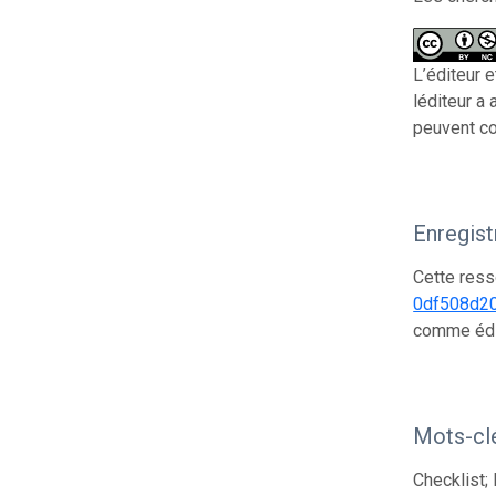
L’éditeur 
léditeur a
peuvent cop
Enregis
Cette ress
0df508d2
comme édi
Mots-cl
Checklist; 