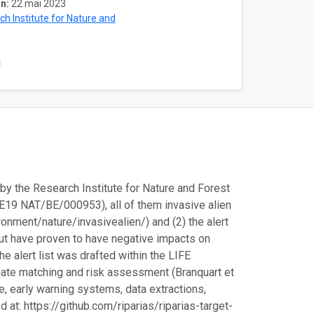
n:
22 mai 2023
h Institute for Nature and
by the Research Institute for Nature and Forest
IFE19 NAT/BE/000953), all of them invasive alien
onment/nature/invasivealien/) and (2) the alert
 but have proven to have negative impacts on
e alert list was drafted within the LIFE
ate matching and risk assessment (Branquart et
ce, early warning systems, data extractions,
 at: https://github.com/riparias/riparias-target-