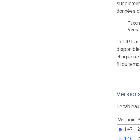
supplément
données de
Taxon
Vern
Cet IPT ar
disponible
chaque res
fil du temp
Version
Le tableau
Version
P
1.47
2
1.46
2