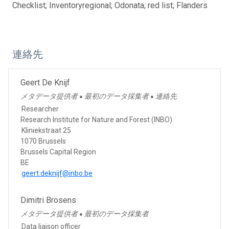
Checklist; Inventoryregional; Odonata; red list; Flanders
連絡先
Geert De Knijf
メタデータ提供者
最初のデータ採集者
連絡先
●
●
Researcher
Research Institute for Nature and Forest (INBO)
Kliniekstraat 25
1070 Brussels
Brussels Capital Region
BE
geert.deknijf@inbo.be
Dimitri Brosens
メタデータ提供者
最初のデータ採集者
●
Data liaison officer