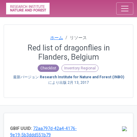
ホーム
リソース
Red list of dragonflies in
Flanders, Belgium
Checklist
Inventory Regional
最新バージョン
Research Institute for Nature and Forest (INBO)
により出版
2月 13, 2017
GBIF UUID:
72aa797d-42a4-4176-
9e19-5b3ddd551b79