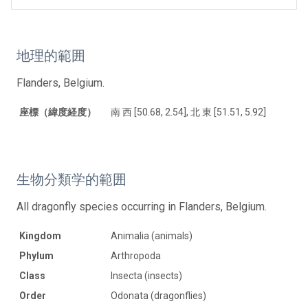
地理的範囲
Flanders, Belgium.
座標（緯度経度）
南 西 [50.68, 2.54], 北 東 [51.51, 5.92]
生物分類学的範囲
All dragonfly species occurring in Flanders, Belgium.
Kingdom
Animalia (animals)
Phylum
Arthropoda
Class
Insecta (insects)
Order
Odonata (dragonflies)