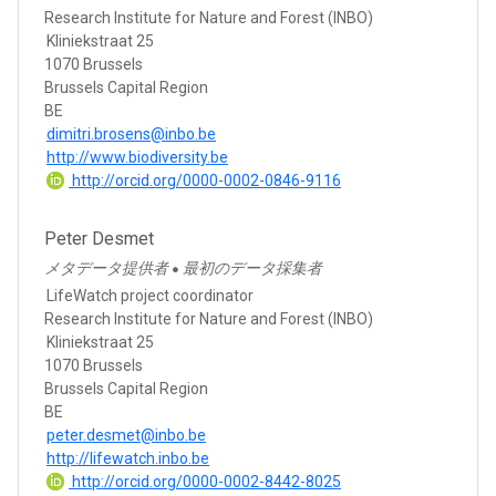
Research Institute for Nature and Forest (INBO)
Kliniekstraat 25
1070 Brussels
Brussels Capital Region
BE
dimitri.brosens@inbo.be
http://www.biodiversity.be
http://orcid.org/0000-0002-0846-9116
Peter Desmet
メタデータ提供者
最初のデータ採集者
●
LifeWatch project coordinator
Research Institute for Nature and Forest (INBO)
Kliniekstraat 25
1070 Brussels
Brussels Capital Region
BE
peter.desmet@inbo.be
http://lifewatch.inbo.be
http://orcid.org/0000-0002-8442-8025