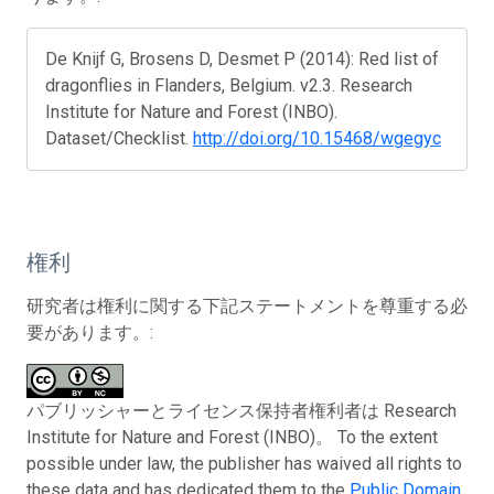
De Knijf G, Brosens D, Desmet P (2014): Red list of
dragonflies in Flanders, Belgium. v2.3. Research
Institute for Nature and Forest (INBO).
Dataset/Checklist.
http://doi.org/10.15468/wgegyc
権利
研究者は権利に関する下記ステートメントを尊重する必
要があります。:
パブリッシャーとライセンス保持者権利者は Research
Institute for Nature and Forest (INBO)。 To the extent
possible under law, the publisher has waived all rights to
these data and has dedicated them to the
Public Domain