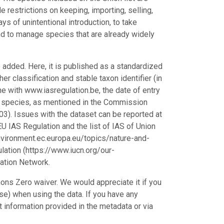
e restrictions on keeping, importing, selling,
s of unintentional introduction, to take
nd to manage species that are already widely
 added. Here, it is published as a standardized
r classification and stable taxon identifier (in
e with www.iasregulation.be, the date of entry
the species, as mentioned in the Commission
). Issues with the dataset can be reported at
EU IAS Regulation and the list of IAS of Union
vironment.ec.europa.eu/topics/nature-and-
lation (https://www.iucn.org/our-
ation Network.
ons Zero waiver. We would appreciate it if you
e) when using the data. If you have any
ct information provided in the metadata or via