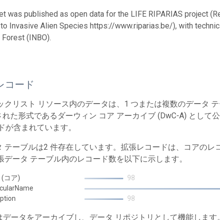
et was published as open data for the LIFE RIPARIAS project (R
o Invasive Alien Species https://www.riparias.be/), with technic
 Forest (INBO).
レコード
ェックリスト リソース内のデータは、1 つまたは複数のデータ
れた形式であるダーウィン コア アーカイブ (DwC-A) とし
ードが含まれています。
タ テーブルは2 件存在しています。拡張レコードは、コアの
拡張データ テーブル内のレコード数を以下に示します。
n (コア)
98
acularName
iption
98
T はデータをアーカイブし、データ リポジトリとして機能しま