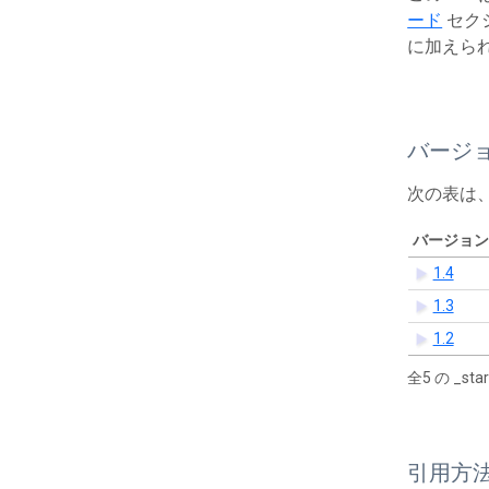
ード
セク
に加えら
バージ
次の表は
バージョン
1.4
1.3
1.2
全5 の _s
引用方