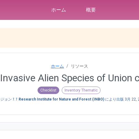
ホーム
概要
ホーム
リソース
 Invasive Alien Species of Union
Checklist
Inventory Thematic
ジョン 1.1
Research Institute for Nature and Forest (INBO)
により出版
3月 22, 