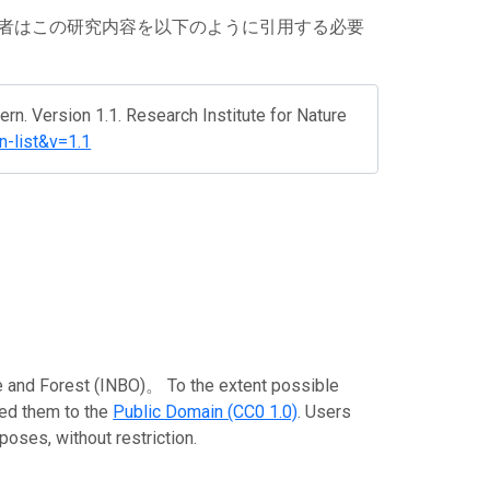
者はこの研究内容を以下のように引用する必要
ern. Version 1.1. Research Institute for Nature
n-list&v=1.1
rest (INBO)。 To the extent possible
ted them to the
Public Domain (CC0 1.0)
. Users
poses, without restriction.