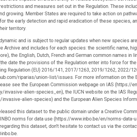
restrictions and measures set out in the Regulation. These includ
nd growing. Member States are required to take action on pathway
or the early detection and rapid eradication of these species, a
eir territory.
s dynamic and is subject to regular updates when new species are
 Archive and includes for each species: the scientific name, highe
core), the English, Dutch, French and German common names in lin
 (the date the provisions of the Regulation enter into force for 
ng Regulation (EU) 2016/141, 2017/1263, 2019/1262, 2022/1203
thub.com/riparias/union-list/issues. For more information on the 
lease see the European Commission webpage on IAS (https://en
ty/invasive-alien-species_en), the IUCN website on the IAS Regu
/invasive-alien-species) and the European Alien Species Inform
leased this dataset to the public domain under a Creative Comm
 INBO norms for data use (https://www.inbo.be/en/norms-data-us
egarding this dataset, don't hesitate to contact us via the conta
inbo.be.