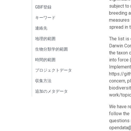
subject to 
GBIF登録
breeding a
キーワード
measures f
spread in th
連絡先
The list i
地理的範囲
Darwin Core
生物分類学的範囲
the taxon 
into force
時間的範囲
Implementi
プロジェクトデータ
https://gi
concern, p
収集方法
biodiversi
追加のメタデータ
work/topic
We have re
follow the
questions r
opendata@