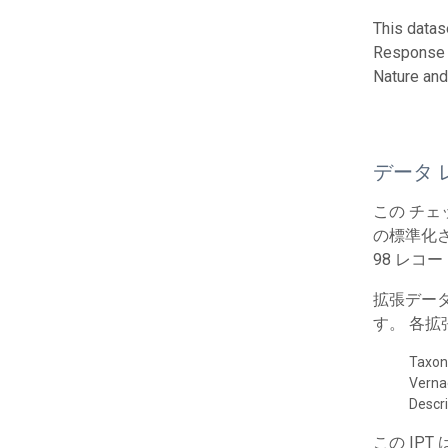
This datas
Response t
Nature and
データ 
この チ
の標準化さ
98 レコ
拡張デー
す。 各
Taxo
Vern
Descr
この IP