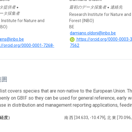
タ提供者
最初のデータ採集者
連絡先
●
●
ータ採集者
Research Institute for Nature and
Institute for Nature and
Forest (INBO)
NBO)
BE
damiano.oldoni@inbo.be
aens@inbo.be
https://orcid.org/0000-0003-
://orcid.org/0000-0001-7268-
7562
範囲
list covers species that are non-native to the European Union. The
enly on GBIF so they can be used for general reference, early w
 use in distribution and management reporting applications, feedin
経度）
南 西 [34.633, -10.479], 北 東 [70.096,