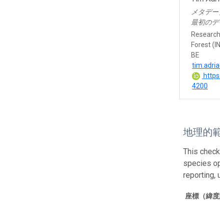
メタデー
最初のデ
Research 
Forest (I
BE
tim.adri
https
4200
地理的
This check
species op
reporting,
座標（緯度