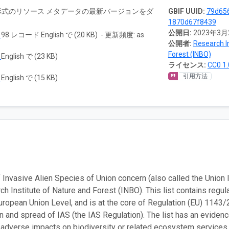
RTF 形式のリソース メタデータの最新バージョンをダ
GBIF UUID:
79d65
1870d67f8439
公開日:
2023年3月
ド
98 レコード English で (20 KB) - 更新頻度: as
公開者:
Research In
Forest (INBO)
ド
English で (23 KB)
ライセンス:
CC0 1.
引用方法
ド
English で (15 KB)
f Invasive Alien Species of Union concern (also called the Union 
ch Institute of Nature and Forest (INBO). This list contains regul
European Union Level, and is at the core of Regulation (EU) 114
on and spread of IAS (the IAS Regulation). The list has an evide
t adverse impacts on biodiversity or related ecosystem services.