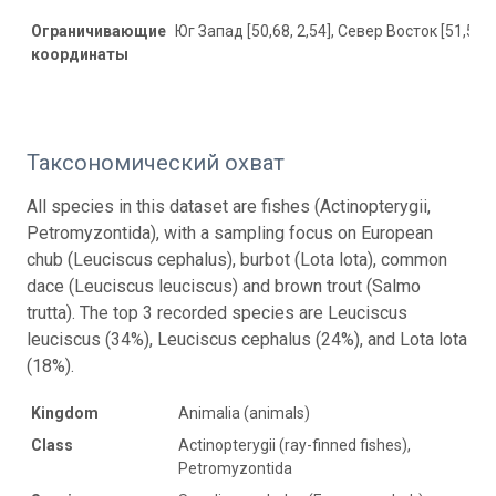
Ограничивающие
Юг Запад [50,68, 2,54], Север Восток [51,51, 
координаты
Таксономический охват
All species in this dataset are fishes (Actinopterygii,
Petromyzontida), with a sampling focus on European
chub (Leuciscus cephalus), burbot (Lota lota), common
dace (Leuciscus leuciscus) and brown trout (Salmo
trutta). The top 3 recorded species are Leuciscus
leuciscus (34%), Leuciscus cephalus (24%), and Lota lota
(18%).
Kingdom
Animalia (animals)
Class
Actinopterygii (ray-finned fishes),
Petromyzontida