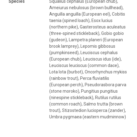
Species
Squalius cephalus (European chub),
Ameiurus nebulosus (brown bullhead),
Anguilla anguilla (European eel), Cobitis
taenia (spined loach), Esox lucius
(northern pike), Gasterosteus aculeatus
(three-spined stickleback), Gobio gobio
(gudeon), Lampetra planeri (European
brook lamprey), Lepomis gibbosus
(pumpkinseed), Leuciscus cephalus
(European chub), Leuciscus idus (ide),
Leuciscus leuciscus (common dace),
Lota lota (burbot), Oncorhynchus mykiss
(rainbow trout), Perca fluviatilis
(European perch), Pseudorasbora parva
(stone moroko), Pungitius pungitius
(ninespine stickleback), Rutilus rutilus
(common roach), Salmo trutta (brown
trout), Stizostedion lucioperca (zander),
Umbra pygmaea (eastern mudminnow)