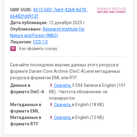
GBIF UUID:
45157d5f-7eb9-42b8-8d70-
66482fdd912f
Дата публикации:
12 декабря 2025 г.
Опубликовано:
Research Institute for
Nature and Forest (INBO)
Лицензия:
CC0 1.0
Как оформить ссылку
Скачайте последнюю версию данных этого ресурса в
формате Darwin Core Archive (DwC-A) или метаданных
ресурса в форматах EML или RTF:
Данные в
Скачать
3 594 Записи в English (101
формате DwC-A
KB) - Частота обновления: не
планируется
Метаданные в
Скачать
в English (18 KB)
формате EML
Метаданные в
Скачать
в English (12 KB)
формате RTF