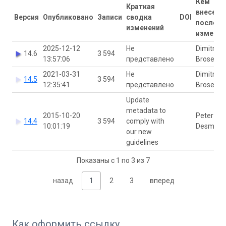
Кем
Краткая
внесены
Версия
Опубликовано
Записи
сводка
DOI
последн
изменений
изменен
2025-12-12
Не
Dimitri
14.6
3 594
13:57:06
представлено
Brosens
2021-03-31
Не
Dimitri
14.5
3 594
12:35:41
представлено
Brosens
Update
metadata to
2015-10-20
Peter
14.4
3 594
comply with
10:01:19
Desmet
our new
guidelines
Показаны с 1 по 3 из 7
назад
1
2
3
вперед
Как оформить ссылку