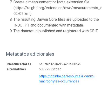
Create a measurement or facts extension file
(https://rs.gbif.org/extension/dwc/measurements_or_
02-02.xml)
The resulting Darwin Core files are uploaded to the
INBO IPT and documented with metadata.
The dataset is published and registered with GBIF.
Metadatos adicionales
Identificadores
6e0fb232-04d5-429f-805e-
alternativos
b0877932fdad
https://ipt.inbo.be/resource?r=vmm-
macrophytes-occurrences