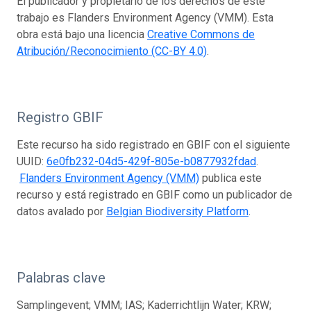
El publicador y propietario de los derechos de este
trabajo es Flanders Environment Agency (VMM). Esta
obra está bajo una licencia
Creative Commons de
Atribución/Reconocimiento (CC-BY 4.0)
.
Registro GBIF
Este recurso ha sido registrado en GBIF con el siguiente
UUID:
6e0fb232-04d5-429f-805e-b0877932fdad
.
Flanders Environment Agency (VMM)
publica este
recurso y está registrado en GBIF como un publicador de
datos avalado por
Belgian Biodiversity Platform
.
Palabras clave
Samplingevent; VMM; IAS; Kaderrichtlijn Water; KRW;