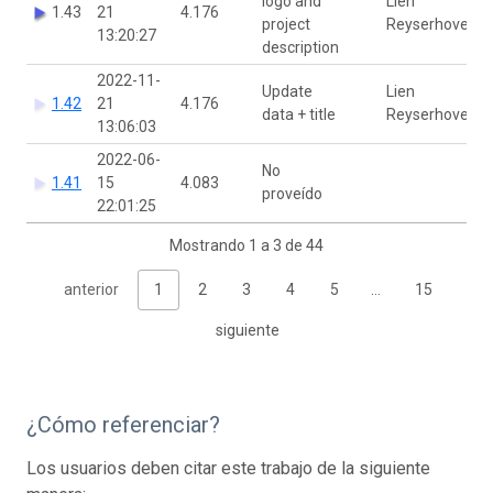
logo and
Lien
1.43
21
4.176
project
Reyserhove
13:20:27
description
2022-11-
Update
Lien
1.42
21
4.176
data + title
Reyserhove
13:06:03
2022-06-
No
1.41
15
4.083
proveído
22:01:25
Mostrando 1 a 3 de 44
anterior
1
2
3
4
5
…
15
siguiente
¿Cómo referenciar?
Los usuarios deben citar este trabajo de la siguiente