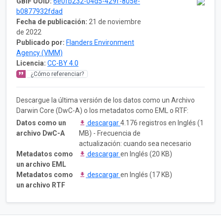
GBIF UUID:
6e0fb232-04d5-429f-805e-
b0877932fdad
Fecha de publicación:
21 de noviembre
de 2022
Publicado por:
Flanders Environment
Agency (VMM)
Licencia:
CC-BY 4.0
¿Cómo referenciar?
Descargue la última versión de los datos como un Archivo
Darwin Core (DwC-A) o los metadatos como EML o RTF:
Datos como un
descargar
4.176 registros en Inglés (1
archivo DwC-A
MB) - Frecuencia de
actualización: cuando sea necesario
Metadatos como
descargar
en Inglés (20 KB)
un archivo EML
Metadatos como
descargar
en Inglés (17 KB)
un archivo RTF