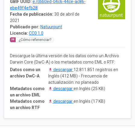
GBIF UUID:
e7cbb0ed-04c6-44ce-ac86-
ebe49f4efb28
Fecha de publicación:
30 de abril de
2021
Publicado por:
Natuurpunt
Licencia:
CC0 1.0
¿Cómo referenciar?
Descargue la última versión de los datos como un Archivo
Darwin Core (DwC-A) o los metadatos como EML o RTF:
Datos como un
descargar
12.811.851 registros en
archivo DwC-A
Inglés (412 MB) - Frecuencia de
actualización: no planeado
Metadatos como
descargar
en Inglés (25 KB)
un archivo EML
Metadatos como
descargar
en Inglés (17 KB)
un archivo RTF