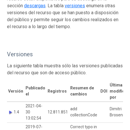
sección
descargas
. La tabla
versiones
enumera otras
versiones del recurso que se han puesto a disposición
del público y permite seguir los cambios realizados en
el recurso a lo largo del tiempo.
Versiones
La siguiente tabla muestra sólo las versiones publicadas
del recurso que son de acceso público.
Última
Publicado
Resumen de
Versión
Registros
DOI
modificac
el
cambios
por
2021-04-
add
Dimitri
1.4
30
12.811.851
collectionCode
Brosens
13:02:54
2019-07-
Correct typo in