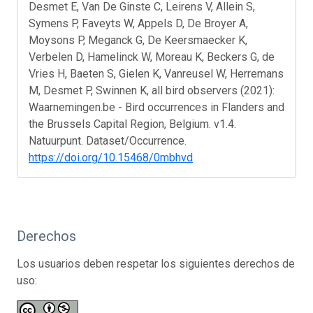
Desmet E, Van De Ginste C, Leirens V, Allein S,
Symens P, Faveyts W, Appels D, De Broyer A,
Moysons P, Meganck G, De Keersmaecker K,
Verbelen D, Hamelinck W, Moreau K, Beckers G, de
Vries H, Baeten S, Gielen K, Vanreusel W, Herremans
M, Desmet P, Swinnen K, all bird observers (2021):
Waarnemingen.be - Bird occurrences in Flanders and
the Brussels Capital Region, Belgium. v1.4.
Natuurpunt. Dataset/Occurrence.
https://doi.org/10.15468/0mbhvd
Derechos
Los usuarios deben respetar los siguientes derechos de
uso: