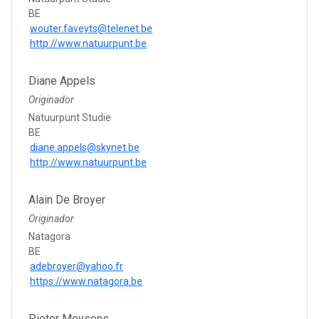
BE
wouter.faveyts@telenet.be
http://www.natuurpunt.be
Diane Appels
Originador
Natuurpunt Studie
BE
diane.appels@skynet.be
http://www.natuurpunt.be
Alain De Broyer
Originador
Natagora
BE
adebroyer@yahoo.fr
https://www.natagora.be
Pieter Moysons