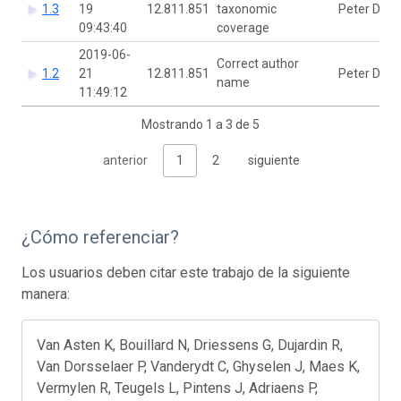
1.3
19
12.811.851
taxonomic
Peter Des
09:43:40
coverage
2019-06-
Correct author
1.2
21
12.811.851
Peter Des
name
11:49:12
Mostrando 1 a 3 de 5
anterior
1
2
siguiente
¿Cómo referenciar?
Los usuarios deben citar este trabajo de la siguiente
manera:
Van Asten K, Bouillard N, Driessens G, Dujardin R,
Van Dorsselaer P, Vanderydt C, Ghyselen J, Maes K,
Vermylen R, Teugels L, Pintens J, Adriaens P,