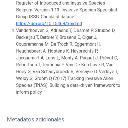
Register of Introduced and Invasive Species -
Belgium. Version 1.13. Invasive Species Specialist
Group ISSG. Checklist dataset
https://doi.org/10.15468/xoidmd
Vanderhoeven S, Adriaens T, Desmet P, Strubbe D,
Backeljau T, Barbier Y, Brosens D, Cigar J,
Coupremanne M, De Troch R, Eggermont H,
Heughebaert A, Hostens K, Huybrechts P,
Jacquemart A, Lens L, Monty A, Paquet J, Prévot C,
Robertson T, Termonia P, Van De Kerchove R, Van
Hoey G, Van Schaeybroeck B, Vercayie D, Verleye T,
Welby S, Groom Q (2017) Tracking Invasive Alien
Species (TrIAS): Building a data-driven framework to
inform policy
Metadatos adicionales