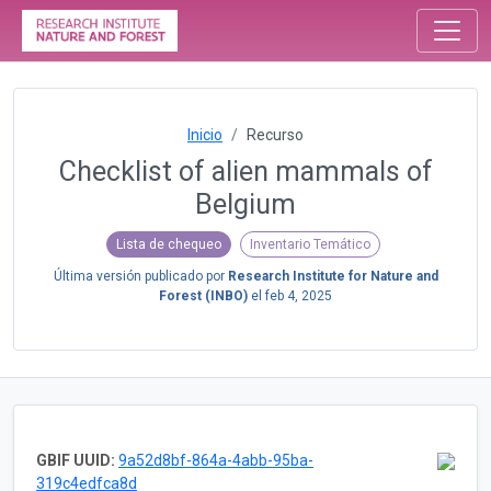
Inicio
Recurso
Checklist of alien mammals of
Belgium
Lista de chequeo
Inventario Temático
Última versión publicado por
Research Institute for Nature and
Forest (INBO)
el
feb 4, 2025
GBIF UUID:
9a52d8bf-864a-4abb-95ba-
319c4edfca8d