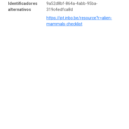
Identificadores
9a52d8bf-864a-4abb-95ba-
alternativos
319c4edfca8d
https://ipt.inbo.be/resource?r=alien-
mammals-checklist