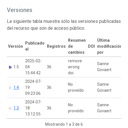
Versiones
La siguiente tabla muestra sólo las versiones publicadas
del recurso que son de acceso público.
Resumen
Última
Publicado
Versión
Registros
de
DOI
modificación
el
cambios
por
2025-02-
remove
Sanne
1.5
04
36
wrong
Govaert
15:44:42
doi
2024-07-
No
Sanne
1.4
19
36
proveído
Govaert
09:23:06
2024-07-
No
Sanne
1.3
18
36
proveído
Govaert
13:12:55
Mostrando 1 a 3 de 6