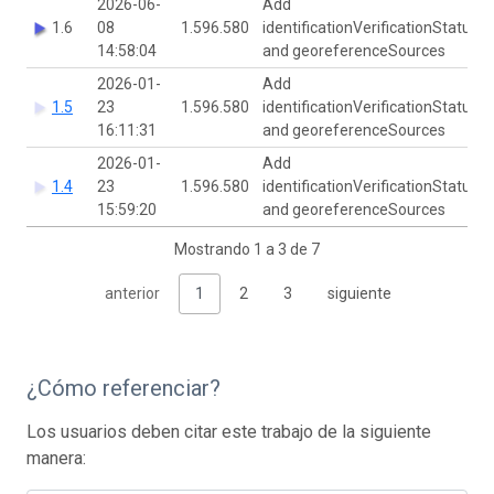
2026-06-
Add
1.6
08
1.596.580
identificationVerificationStatus
14:58:04
and georeferenceSources
2026-01-
Add
1.5
23
1.596.580
identificationVerificationStatus
16:11:31
and georeferenceSources
2026-01-
Add
1.4
23
1.596.580
identificationVerificationStatus
15:59:20
and georeferenceSources
Mostrando 1 a 3 de 7
anterior
1
2
3
siguiente
¿Cómo referenciar?
Los usuarios deben citar este trabajo de la siguiente
manera: