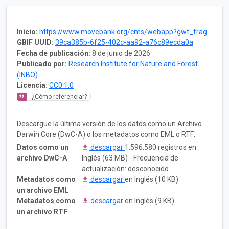
Inicio:
https://www.movebank.org/cms/webapp?gwt_fragment=page=studies,path=study1258895879
GBIF UUID:
39ca385b-6f25-402c-aa92-a76c89ecda0a
Fecha de publicación:
8 de junio de 2026
Publicado por:
Research Institute for Nature and Forest
(INBO)
Licencia:
CC0 1.0
¿Cómo referenciar?
Descargue la última versión de los datos como un Archivo
Darwin Core (DwC-A) o los metadatos como EML o RTF:
Datos como un
descargar
1.596.580 registros en
archivo DwC-A
Inglés (63 MB) - Frecuencia de
actualización: desconocido
Metadatos como
descargar
en Inglés (10 KB)
un archivo EML
Metadatos como
descargar
en Inglés (9 KB)
un archivo RTF