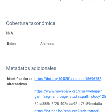
Cobertura taxonómica
N/A
Reino
Animalia
Metadatos adicionales
Identificadores
https://doi.org/10.5281/zenodo.15696782
alternativos
https://www.movebank.org/cms/webapp?
gwt_fragment=page=studies,path=study12588
39ca385b-6f25-402c-aa92-a76c89ecda0a
https://ipt.inbo.be/resource?r=deltatrack